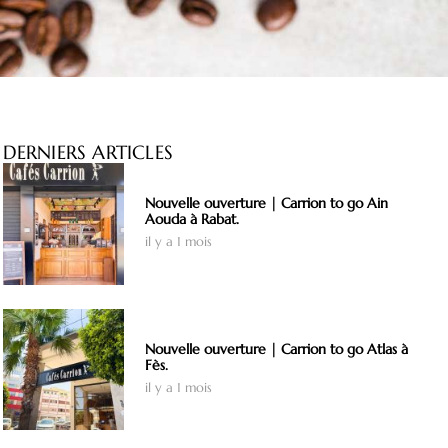
DERNIERS ARTICLES
Nouvelle ouverture | Carrion to go Ain
Aouda à Rabat.
il y a 1 mois
Nouvelle ouverture | Carrion to go Atlas à
Fès.
il y a 1 mois