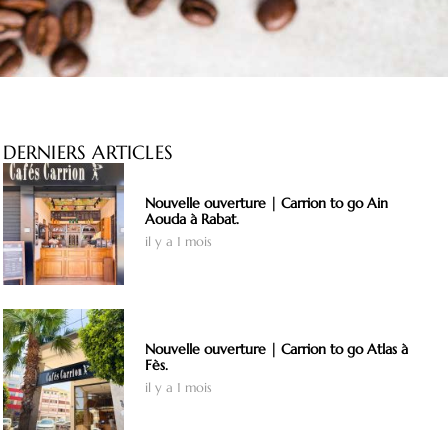
DERNIERS ARTICLES
Nouvelle ouverture | Carrion to go Ain
Aouda à Rabat.
il y a 1 mois
Nouvelle ouverture | Carrion to go Atlas à
Fès.
il y a 1 mois