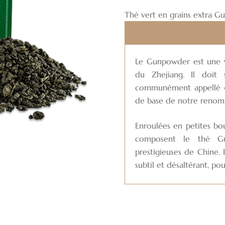
MOUATABAR
Thé vert en grains extra G
Le Gunpowder est une va
du Zhejiang. Il doit 
communément appellé « p
de base de notre renom
Enroulées en petites bou
composent le thé Gu
prestigieuses de Chine.
subtil et désaltérant, p