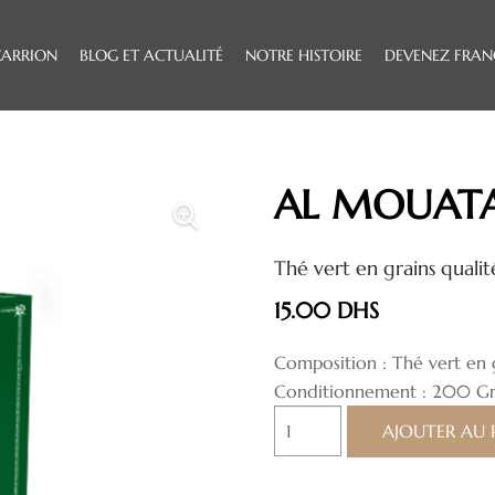
CARRION
BLOG ET ACTUALITÉ
NOTRE HISTOIRE
DEVENEZ FRAN
AL MOUAT
Thé vert en grains qualit
15.00
DHS
Composition :
Thé vert en 
Conditionnement :
200 Gr
quantité
AJOUTER AU 
de
AL