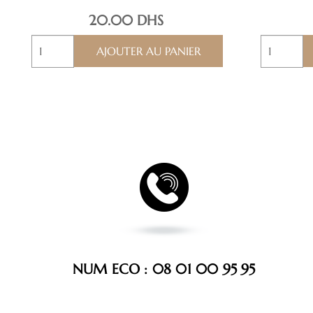
20.00
DHS
quantité
quantité
AJOUTER AU PANIER
de
de
ATTOURAT
ATAY
TAMUDA
NUM ECO : 08 01 00 95 95