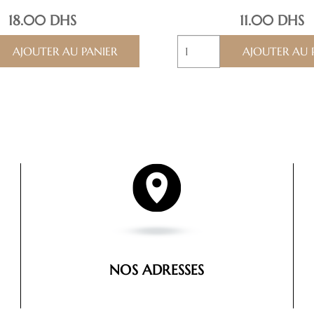
18.00
DHS
11.00
DHS
quantité
AJOUTER AU PANIER
AJOUTER AU 
de
ATAY
ANNACHOUA
NOS ADRESSES