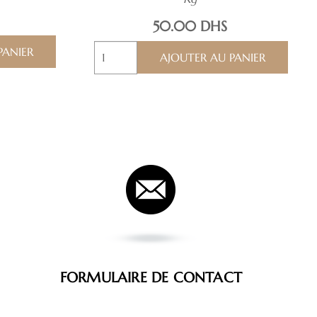
50.00
DHS
quantité
PANIER
AJOUTER AU PANIER
de
Sachet
Sucre
FORMULAIRE DE CONTACT