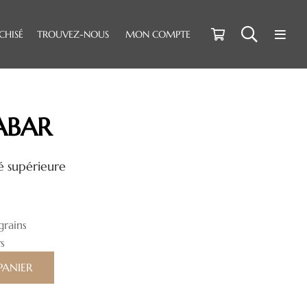
CHISÉ
TROUVEZ-NOUS
MON COMPTE
ABAR
é supérieure
grains
s
PANIER