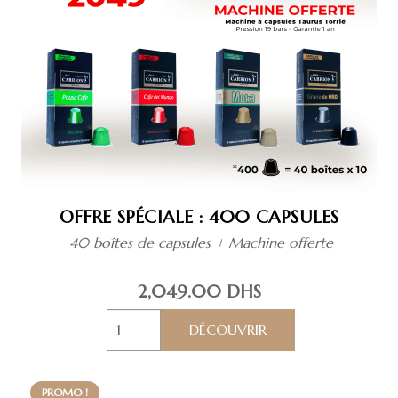
OFFRE SPÉCIALE : 400 CAPSULES
40 boîtes de capsules + Machine offerte
2,049.00
DHS
quantité
de
Offre
spéciale
PROMO !