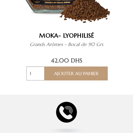
produit
MOKA- LYOPHILISÉ
Grands Arômes - Bocal de 90 Grs
42.00
DHS
quantité
AJOUTER AU PANIER
de
MOKA-
Lyophilisé