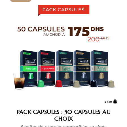
:
400
capsules
PACK CAPSULES : 50 CAPSULES AU
CHOIX
5 boîtes de capsules compatibles au choix.