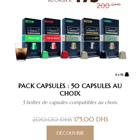
PACK CAPSULES : 50 CAPSULES AU
CHOIX
5 boîtes de capsules compatibles au choix.
Le
Le
200.00
DHS
175.00
DHS
prix
prix
Ce
DÉCOUVRIR
initial
actuel
produit