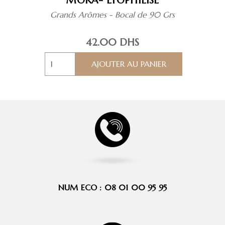
MOKA- LYOPHILISÉ
Grands Arômes - Bocal de 90 Grs
42.00
DHS
quantité
AJOUTER AU PANIER
de
MOKA-
Lyophilisé
NUM ECO : 08 01 00 95 95