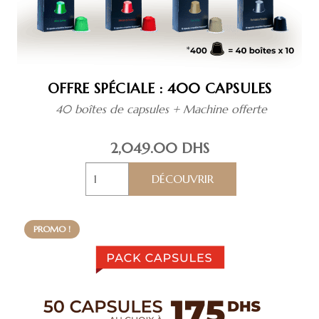
OFFRE SPÉCIALE : 400 CAPSULES
40 boîtes de capsules + Machine offerte
2,049.00
DHS
quantité
de
Offre
spéciale
PROMO !
:
400
capsules