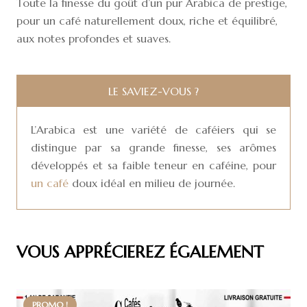
Toute la finesse du goût d’un pur Arabica de prestige,
GRANO
pour un café naturellement doux, riche et équilibré,
DE
aux notes profondes et suaves.
ORO
LE SAVIEZ-VOUS ?
L’Arabica est une variété de caféiers qui se
distingue par sa grande finesse, ses arômes
développés et sa faible teneur en caféine, pour
un café
doux idéal en milieu de journée.
VOUS APPRÉCIEREZ ÉGALEMENT
PROMO !