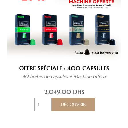
OFFRE SPÉCIALE : 400 CAPSULES
40 boîtes de capsules + Machine offerte
2,049.00
DHS
quantité
de
Offre
spéciale