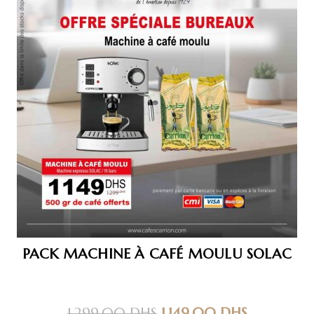
PACK MACHINE À CAFÉ MOULU SOLAC
Le
Le
1,299.00
DHS
1,149.00
DHS